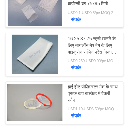
बायोप्सी बैग 75x95 मिमी
एक
USD0.1-USD0.5/pc MOQ:200PCS
उद्धरण
संपर्क
173
का
अनुरोध
गढ़े फ़िल्टर और स्क्रीन
16 25 37 75 सूखी छानने के
करें
लिए नायलॉन मेष बैग के लिए
माइक्रोन रालिन प्रेस निकासी
बुलबुला ठीक
USD0.250-USD0.90/pc MOQ:100 पीसी
साइटमैप
संपर्क
PRIVACY
38
हाई हीट पॉलिएस्टर मेश के साथ
POLICY
प्रूफ़ कप बास्केट में बेकरी
माइक्रोन रेटेड फिल्टर बैग
स्नैप
USD1.10-USD6.50/pc MOQ:200 पीसी
संपर्क