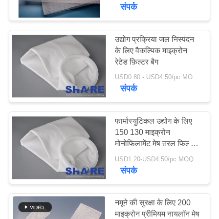
का
संपर्क
दौरा
उद्योग प्रक्रिया जल निस्पंदन
273
के लिए वैकल्पिक माइक्रोन
गुणवत्ता
रेटेड फ़िल्टर बैग
नायलॉन फिल्टर मेष
नियंत्रण
USD0.80 - USD4.50/pc MOQ:100PCS
संपर्क
हमसे
संपर्क
फार्मास्युटिकल उद्योग के लिए
150 130 माइक्रोन
करें
मोनोफिलामेंट मेष तरल फिल्टर
88
बैग
USD1.20-USD4.50/pc MOQ:100PCS
पॉलीप्रोपाइलीन फ़िल्टर
समाचार
संपर्क
मेष
मामले
नमूने की सुरक्षा के लिए 200
माइक्रोन प्रीमियम नायलॉन मेष