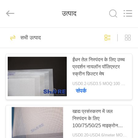
2026
Share
Group
उत्पाद
Limited.
All
Rights
Reserved.
घर
177
सभी उत्पाद
पॉलिएस्टर फिल्टर जाल
उत्पाद
ईंधन तेल निस्पंदन के लिए उच्च
प्रदर्शन नायलॉन पॉलिएस्टर
विडियो
स्क्रीन फ़िल्टर मेष
USD0.2-USD3.5 MOQ:100 मीटर
हमारे
संपर्क
47
बारे
में
खाद्य प्रसंस्करण में जल
बुना फ़िल्टर जाल
निस्पंदन के लिए
100/75/50/25 माइक्रोन
कारखाने
पॉलिएस्टर फ़िल्टर मेष
USD0.20-USD4.6/meter MOQ:50 मीटर