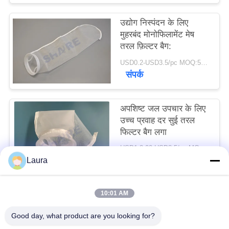
एक
उद्योग निस्पंदन के लिए
उद्धरण
मुहरबंद मोनोफिलामेंट मेष
का
तरल फ़िल्टर बैग:
अनुरोध
USD0.2-USD3.5/pc MOQ:500PCS
संपर्क
करें
अपशिष्ट जल उपचार के लिए
साइटमैप
उच्च प्रवाह दर सुई तरल
फिल्टर बैग लगा
PRIVACY
USD1.2.00-USD8.5/pc MOQ:100PCS
POLICY
संपर्क
Laura
10:01 AM
लोकप्रिय श्रेणियां
सभी
Good day, what product are you looking for?