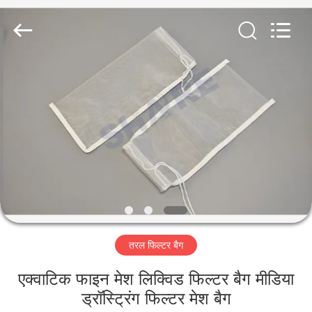
2026
Share
Group
Limited.
All
Rights
Reserved.
घर
उत्पाद
विडियो
हमारे
बारे
तरल फिल्टर बैग
में
एक्वाटिक फाइन मेश लिक्विड फिल्टर बैग मीडिया
कारखाने
ड्रॉस्ट्रिंग फिल्टर मेश बैग