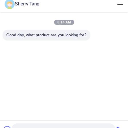
संपर्क
Sherry Tang
8:14 AM
लोकप्रिय श्रेणियां
सभी
Good day, what product are you looking for?
पॉलिएस्टर फिल्टर जाल
बुना फ़िल्टर जाल
नायलॉन फिल्टर मेष
पॉलीप्रोपाइलीन फ़िल्टर मेष
गढ़े फ़िल्टर और स्क्रीन
माइक्रोन रेटेड फिल्टर बैग
मेष फ़िल्टर बैग
तरल फिल्टर बैग
सदस्यता लें