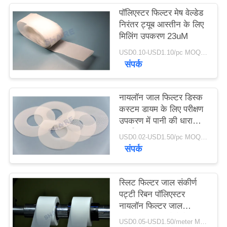
एक
पॉलिएस्टर फिल्टर मेष वेल्डेड
निरंतर ट्यूब आस्तीन के लिए
उद्धरण
मिलिंग उपकरण 23uM
का
USD0.10-USD1.10/pc MOQ:100 पीसी
अनुरोध
संपर्क
करें
नायलॉन जाल फिल्टर डिस्क
साइटमैप
कस्टम डायम के लिए परीक्षण
उपकरण में पानी की धारा
सरलीकरण
USD0.02-USD1.50/pc MOQ:200PCS
PRIVACY
संपर्क
POLICY
स्लिट फिल्टर जाल संकीर्ण
पट्टी रिबन पॉलिएस्टर
नायलॉन फिल्टर जाल
चिकित्सा अनुप्रयोगों के लिए
USD0.05-USD1.50/meter MOQ:50 मीटर