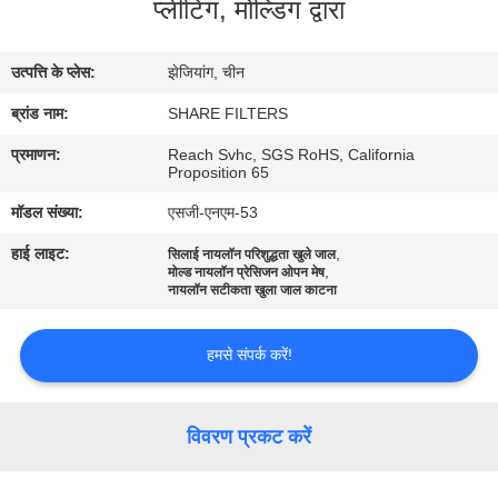
प्लीटिंग, मोल्डिंग द्वारा
का
दौरा
उत्पत्ति के प्लेस:
झेजियांग, चीन
ब्रांड नाम:
SHARE FILTERS
गुणवत्ता
नियंत्रण
प्रमाणन:
Reach Svhc, SGS RoHS, California
Proposition 65
मॉडल संख्या:
एसजी-एनएम-53
हमसे
हाई लाइट:
,
सिलाई नायलॉन परिशुद्धता खुले जाल
संपर्क
,
मोल्ड नायलॉन प्रेसिजन ओपन मेष
नायलॉन सटीकता खुला जाल काटना
करें
हमसे संपर्क करें!
समाचार
विवरण प्रकट करें
मामले