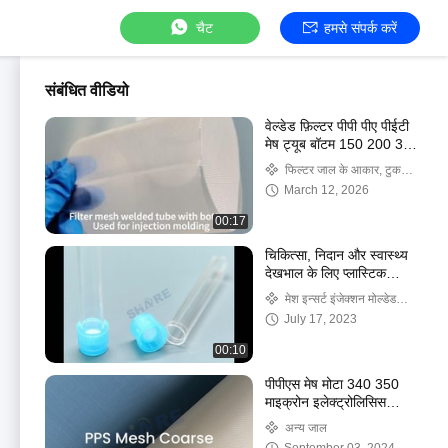
चैट
हमसे संपर्क करें
संबंधित वीडियो
वेल्डेड फ़िल्टर पीपी पीए पीईटी
मेष ट्यूब बॉटम 150 200 300
400 500 माइक्रोन के साथ
फिल्टर जाल के आकार, टुकड़े,
इंजेक्शन मोल्डिंग के लिए उपयोग
ट्यूब
March 12, 2026
किया जाता है
00:17
चिकित्सा, निदान और स्वास्थ्य
देखभाल के लिए प्लास्टिक
मोल्डेड फिल्टर आपूर्तिकर्ता
मेश इन्सर्ट इंजेक्शन मोल्डेड
साझा करें
फिल्टर
July 17, 2023
00:10
पीपीएस मेष मोटा 340 350
माइक्रोन इलेक्ट्रोलिसिस
रासायनिक प्रतिरोध,
अन्य जाल
पॉलीफेनिलीन सल्फाइड समर्थन