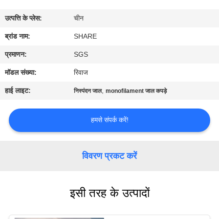
का
उत्पत्ति के प्लेस:
चीन
दौरा
ब्रांड नाम:
SHARE
गुणवत्ता
प्रमाणन:
SGS
नियंत्रण
मॉडल संख्या:
रिवाज
हाई लाइट:
,
निस्पंदन जाल
monofilament जाल कपड़े
हमसे
संपर्क
हमसे संपर्क करें!
करें
विवरण प्रकट करें
समाचार
इसी तरह के उत्पादों
मामले