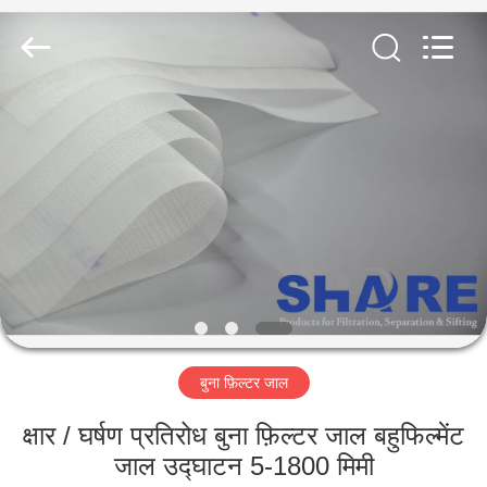
2026
Share
Group
Limited.
All
Rights
Reserved.
घर
उत्पाद
विडियो
हमारे
बारे
बुना फ़िल्टर जाल
में
क्षार / घर्षण प्रतिरोध बुना फ़िल्टर जाल बहुफिल्मेंट
कारखाने
जाल उद्घाटन 5-1800 मिमी