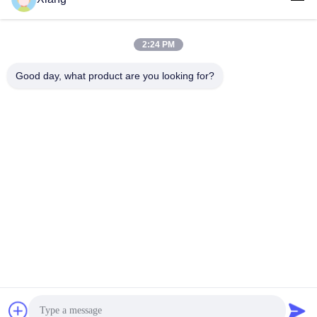
2:24 PM
लोकप्रिय श्रेणियां
सभी
Good day, what product are you looking for?
पॉलिएस्टर फिल्टर जाल
बुना फ़िल्टर जाल
नायलॉन फिल्टर मेष
पॉलीप्रोपाइलीन फ़िल्टर मेष
गढ़े फ़िल्टर और स्क्रीन
माइक्रोन रेटेड फिल्टर बैग
मेष फ़िल्टर बैग
तरल फिल्टर बैग
सदस्यता लें