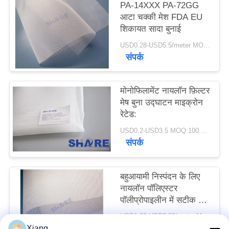
PA-14XXX PA-72GG
एक
आटा चक्की मेश FDA EU
उद्धरण
शिकायत सादा बुनाई
का
USD0.28-USD5.5/meter MOQ:100 मीटर
संपर्क
अनुरोध
करें
मोनोफिलामेंट नायलॉन फ़िल्टर
मेष बुना उद्घाटन माइक्रोन
साइटमैप
रेटेड:
USD0.2-USD3.5 MOQ:100 मीटर
संपर्क
PRIVACY
POLICY
बहुआयामी निस्पंदन के लिए
नायलॉन पॉलिएस्टर
पॉलीप्रोपाइलीन में सटीक बुना
फ़िल्टर जाल
USD1.00-USD3.80/meter MOQ:50 मीटर
संपर्क
Xiang