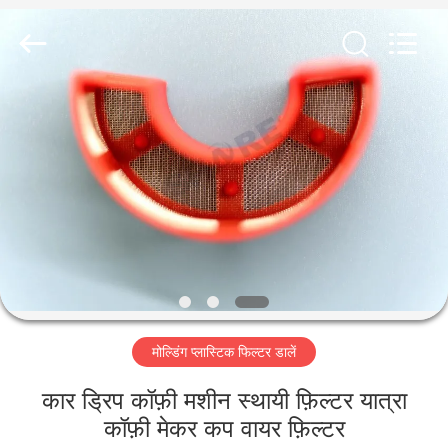
2026
Share
Group
Limited.
All
Rights
Reserved.
घर
उत्पाद
विडियो
हमारे
बारे
मोल्डिंग प्लास्टिक फिल्टर डालें
में
कार ड्रिप कॉफ़ी मशीन स्थायी फ़िल्टर यात्रा
कारखाने
कॉफ़ी मेकर कप वायर फ़िल्टर