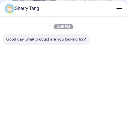
USD0.30-USD1.50/pc MOQ:200PCS
संपर्क
Sherry Tang
2:40 PM
लोकप्रिय श्रेणियां
सभी
Good day, what product are you looking for?
पॉलिएस्टर फिल्टर जाल
बुना फ़िल्टर जाल
नायलॉन फिल्टर मेष
पॉलीप्रोपाइलीन फ़िल्टर मेष
गढ़े फ़िल्टर और स्क्रीन
माइक्रोन रेटेड फिल्टर बैग
मेष फ़िल्टर बैग
तरल फिल्टर बैग