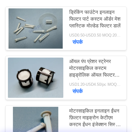
एक
ड्रिंकिंग फाउंटेन इनलाइन
उद्धरण
फिल्टर पार्ट कस्टम ऑर्डर मेश
का
प्लास्टिक मोल्डेड फिल्टर डालें
अनुरोध
USD0.50-USD3.50 MOQ:200pcs
संपर्क
करें
ऑयल पंप प्रेशर स्ट्रेनर
साइटमैप
मोटरसाइकिल कस्टम
हाइड्रोलिक ऑयल फिल्टर
पार्ट्स
PRIVACY
USD1.20-USD4.50/pc MOQ:200pcs
संपर्क
POLICY
मोटरसाइकिल इनलाइन ईंधन
फ़िल्टर माइक्रोन केटीएम
कस्टम ईंधन इंजेक्शन सिस्टम
स्ट्रेनर