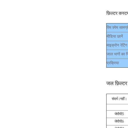
फ़िल्टर कस्टम
रिम फ़्रेम सामग्र
मीडिया छानें
माइक्रोन रेटिंग
जाल भागों का नि
प्रक्रिया
जल फ़िल्टर 
संदर्भ।नहीं।
जेपीपी5
जेपीपी6