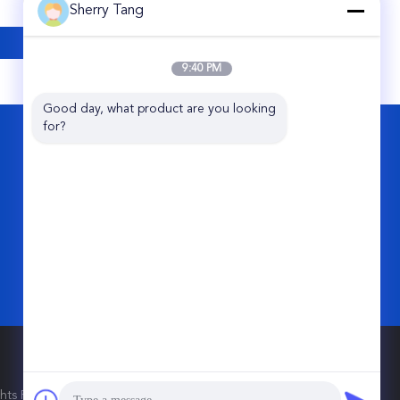
Sherry Tang
9:40 PM
Good day, what product are you looking 
for?
हमसे संपर्क करें
Share Group Limited
पिंगक़ियाओ औद्योगिक पार्क, तियानताई काउंटी, जेडजे,
317203, चीन।
86-576-89508685
sales@sharefilters.com
ights Reserved.