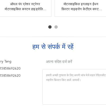
कार ड्रिप कॉफ़ी मशीन स्थायी
ऑयल पंप प्रेशर स्ट्रेनर
मोटरसाइकिल इनलाइन ईंधन
80 100 120 150 200
मोटरसाइकिल कस्टम हाइड्रोलिक
फ़िल्टर यात्रा कॉफ़ी मेकर कप
माइक्रोन पीपी जाल फिल्टर एसिड
फ़िल्टर माइक्रोन केटीएम कस्टम
ऑयल फिल्टर पार्ट्स
वायर फ़िल्टर
प्रतिरोधी रासायनिक समाधान के
ईंधन इंजेक्शन सिस्टम स्ट्रेनर
साथ संगत
हम से संपर्क में रहें
ry Tang
अपना संदेश दर्ज करें
15858692620
15858692620