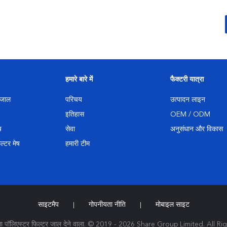
हमारे बारे में
फैक्टरी यात्रा
 जाल
परिचय
उत्पादन लाइन
इतिहास
OEM / ODM
ष
सेवा
अनुसंधान और विकास
ल्टर मेष
हमारी टीम
साइटमैप
गोपनीयता नीति
मोबाइल साइट
|
|
त्ता पॉलिएस्टर फिल्टर जाल देने वाला. © 2019 - 2026 Share Group Limited. All R