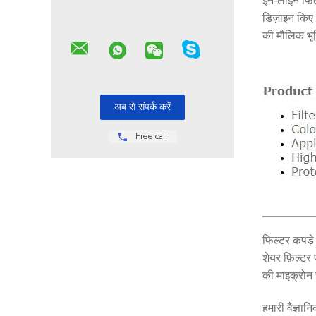
इन-लाइन फिल्ट
डिज़ाइन किए 
की मौलिक भू
Free call
फिल्टर कपड़े म
शेयर फ़िल्टर
की माइक्रोन 
हमारी वैज्ञान