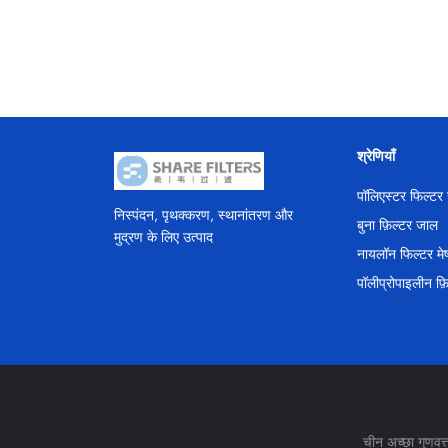
श्रेणियाँ
पॉलिएस्टर फिल्टर
निस्पंदन, पृथक्करण, स्थानांतरण और
बुना फ़िल्टर जाल
मुद्रण के लिए उत्पाद
नायलॉन फिल्टर मे
पॉलीप्रोपाइलीन फ़ि
चीन अच्छा गुणव