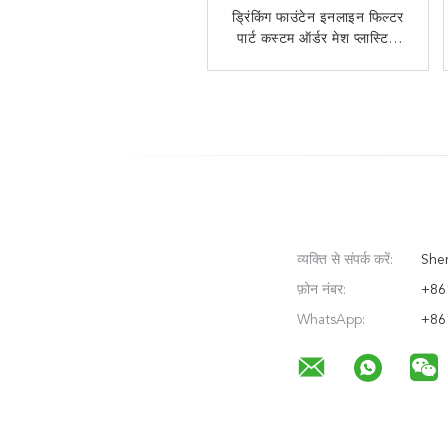
ड्रिंकिंग फाउंटेन इनलाइन फिल्टर
वाणिज्यिक बेकरियों के लिए मेश
पार्ट कस्टम ऑर्डर मेश प्लास्टिक
प्रूफ़र कप बास्केट पॉकेट
मोल्डेड फिल्टर डालें
व्यक्ति से संपर्क करें:
Sher
फ़ोन नंबर:
+86
WhatsApp:
+86