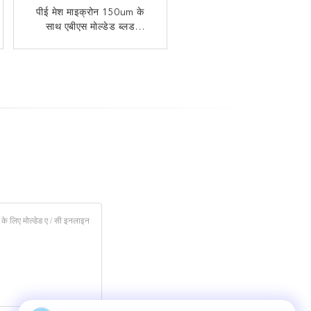
ऑटोमोटिव इलेक्ट्रॉनिक ब्रेकिंग
पीई मेश माइक्रोन 150um के
सिस्टम फिल्टर OD19.8x25mm
साथ एबीएस मोल्डेड ब्लड
ट्रांसफ्यूजन ट्यूबलर फिल्टर
EBS शंकु फिल्टर घटक